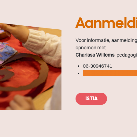
Aanmeldi
Voor informatie, aanmelding
opnemen met
Charissa Willems
, pedagog
06-30946741
c.willems@heerlen.istia
ISTIA