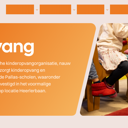
Vrijeschool
Onze School
Informatie
Aanme
vang
ische kinderopvangorganisatie, nauw
erzorgt kinderopvang en
nde Pallas-scholen, waaronder
vestigd in het voormalige
p locatie Heerlerbaan.