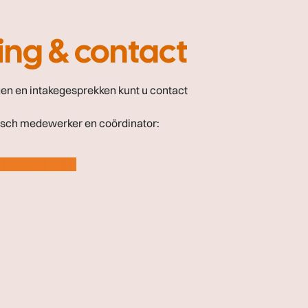
ng & contact
en en intakegesprekken kunt u contact
isch medewerker en coördinator:
kinderopvang.nl