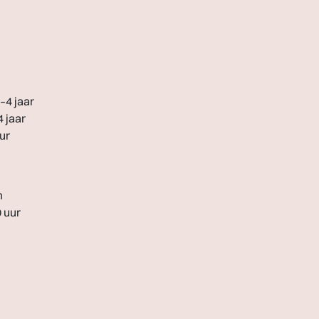
–4 jaar
 jaar
ur
m
0 uur