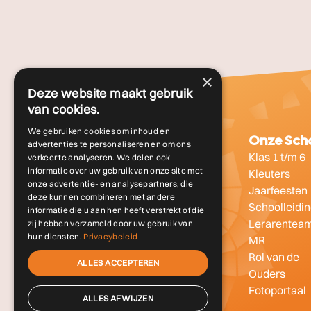
×
Deze website maakt gebruik
van cookies.
We gebruiken cookies om inhoud en
Vrijeschool
Onze Sch
advertenties te personaliseren en om ons
Wat is de
Klas 1 t/m 6
verkeer te analyseren. We delen ook
informatie over uw gebruik van onze site met
vrijeschool
Kleuters
onze advertentie- en analysepartners, die
Voortgezet
Jaarfeesten
deze kunnen combineren met andere
onderwijs
Schoolleidi
informatie die u aan hen heeft verstrekt of die
Stichting Pallas
Lerarentea
zij hebben verzameld door uw gebruik van
hun diensten.
Privacybeleid
MR
Rol van de
ALLES ACCEPTEREN
Ouders
Fotoportaal
ALLES AFWIJZEN