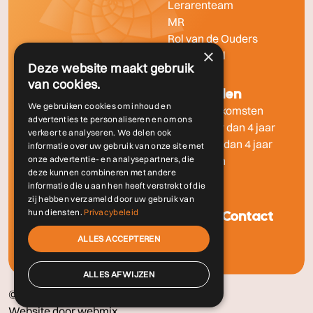
Lerarenteam
MR
Rol van de Ouders
×
Fotoportaal
Deze website maakt gebruik
van cookies.
Informatie
Aanmelden
We gebruiken cookies om inhoud en
Vakanties, vrije- en
Info-bijeenkomsten
advertenties te personaliseren en om ons
studiedagen
Kind jonger dan 4 jaar
verkeer te analyseren. We delen ook
Schoolgids & leerling
Kind ouder dan 4 jaar
informatie over uw gebruik van onze site met
onze advertentie- en analysepartners, die
gegevens
Aanmelden
deze kunnen combineren met andere
Vacatures
informatie die u aan hen heeft verstrekt of die
zij hebben verzameld door uw gebruik van
hun diensten.
Privacybeleid
Kinderopvang
Contact
Kinderopvang
ALLES ACCEPTEREN
ALLES AFWIJZEN
© 2026
Vrijeschool Helianthus
Website door webmix