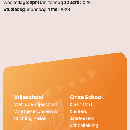
woensdag
8 april
t/m zondag
12 april
2026
Studiedag
: maandag
4 mei
2026
Vrijeschool
Onze School
Wat is de vrijeschool
Klas 1 t/m 6
Voortgezet onderwijs
Kleuters
Stichting Pallas
Jaarfeesten
Schoolleiding